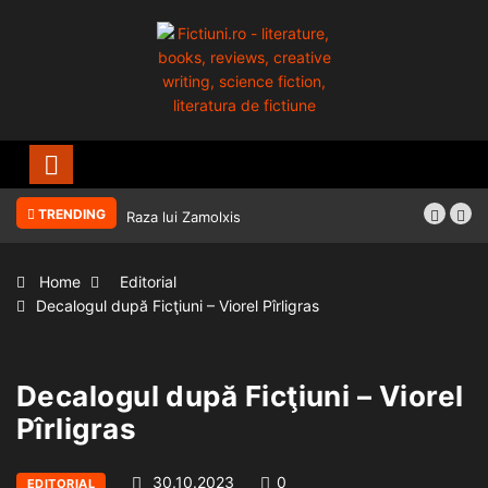
TRENDING
Raza lui Zamolxis
Home
Editorial
Decalogul după Ficţiuni – Viorel Pîrligras
Decalogul după Ficţiuni – Viorel
Pîrligras
30.10.2023
0
EDITORIAL