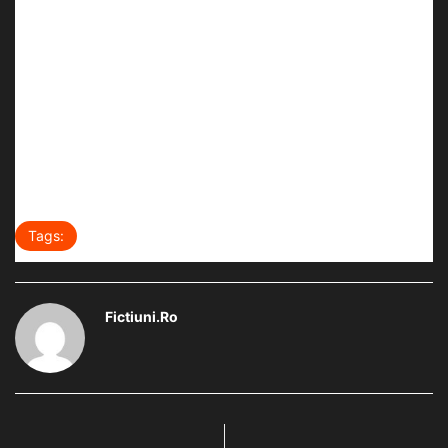
an o întâlnire a creatorilor şi fanilor universului SF&F.
10 considerente, 10 ani pentru o revistă de nota 10. Ce ar mai fi
de spus? Încă 10 ani de acum încolo, apoi vom face un nou
bilanţ, vom mai adăuga 10 ş.a.m.d. Nu vi se pare o realitate?!
Gândiţi-vă că acum 10 ani erau doar… ficţiuni!
Tags:
editorial
fictiuni #49
Viorel Pirligras
Fictiuni.ro