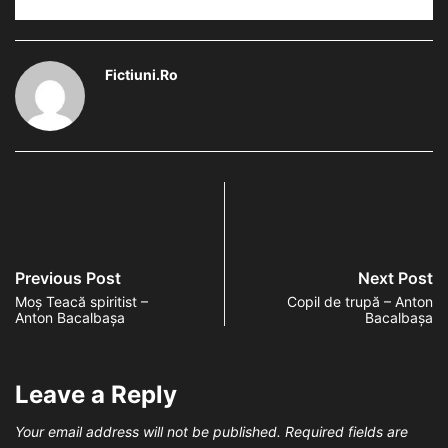
Fictiuni.ro
Previous Post
Next Post
Moș Teacă spiritist –
Copil de trupă – Anton
Anton Bacalbașa
Bacalbașa
Leave a Reply
Your email address will not be published.
Required fields are