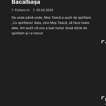
Bacalbașa
Fictiuni.ro
20.02.2025
De unde până unde, Moș Teacă a auzit de spiritism.
„Cu spiritismu’ ăsta, zice Moș Teacă, să face toate
alea. Am auzit că unu a luat numa’ două sticle de
spiritism și i-a trecut
CITEȘTE...