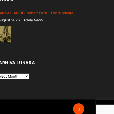
ANSATLANTIC. Robert Frost – Foc și gheață
August 2026
-
Adela Rachi
atrul “ Maior Gheorghe Pastia” : o elegie provincială
August 2026
-
Ioan Stanomir
ARHIVA LUNARA
m invers (Din scrisorile tatălui meu)
hiva
August 2026
-
Veronica Pavel Lerner
ara