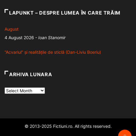
LAPUNKT – DESPRE LUMEA ÎN CARE TRĂIM
August
4 August 2026
-
Ioan Stanomir
“Acvariul” și realitățile de sticlă (Dan-Liviu Boeriu)
2 August 2026
-
Ionela Gavril
ARHIVA LUNARA
Sandala ca limes
Arhiva
5 August 2026
-
Dan Negrescu
lunara
© 2013-2025 Fictiuni.ro. All rights reserved.