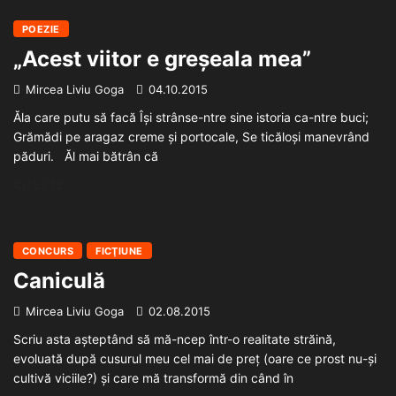
POEZIE
„Acest viitor e greșeala mea”
Mircea Liviu Goga
04.10.2015
Ăla care putu să facă Își strânse-ntre sine istoria ca-ntre buci;
Grămădi pe aragaz creme și portocale, Se ticăloși manevrând
păduri. Ăl mai bătrân că
CITEȘTE...
CONCURS
FICŢIUNE
Caniculă
Mircea Liviu Goga
02.08.2015
Scriu asta așteptând să mă-ncep într-o realitate străină,
evoluată după cusurul meu cel mai de preț (oare ce prost nu-și
cultivă viciile?) și care mă transformă din când în