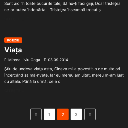
Sunt aici în toate bucuriile tale, Să nu-ţi faci griji, Doar tristeţea
ne-ar putea îndepărta! Tristeţea înseamnă trecut ş
CITEȘTE...
POEZIE
Viața
Mircea Liviu Goga
03.09.2014
Ştiu de undeva viaţa asta, Cineva mi-a povestit-o de multe ori
Încercând să mă-nveţe, Iar eu mereu am uitat, mereu m-am luat
cu altele. Până la urmă, ce e o
CITEȘTE...
1
2
3