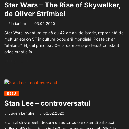
Star Wars – The Rise of Skywalker,
de Oliver Strîmbei
Fictiuni.ro
03.02.2020
Star Wars, aventura epică cu 42 de ani de istorie, reprezintă de
mult un etalon SF în cultura populară mondială. Poate chiar
“etalonul”. El, cel principal. Cel la care se raportează constant
orice creație în
CITEȘTE...
ESEU
Stan Lee – controversatul
Eugen Lenghel
03.02.2020
E dificil să vorbești despre un autor cu o existență artistică
indisolubilă de viața sa întinsă pe aproape un secol. Până la