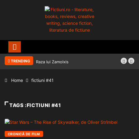
TRENDING
Raza lui Zamolxis
Home
fictiuni #41
TAGS :FICTIUNI #41
CRONICĂ DE FILM