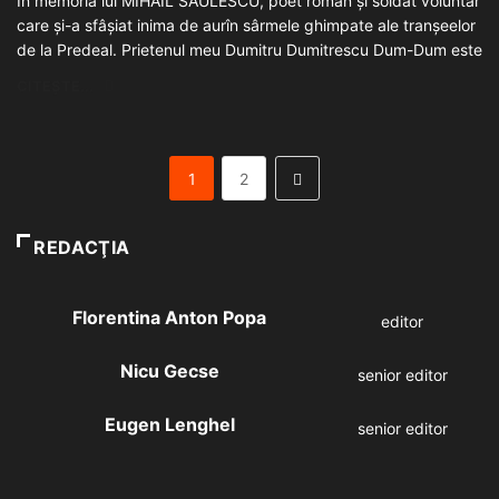
În memoria lui MIHAIL SĂULESCU, poet român și soldat voluntar
care și-a sfâșiat inima de aurîn sârmele ghimpate ale tranșeelor
de la Predeal. Prietenul meu Dumitru Dumitrescu Dum-Dum este
CITEȘTE...
1
2
REDACŢIA
Florentina Anton Popa
editor
Nicu Gecse
senior editor
Eugen Lenghel
senior editor