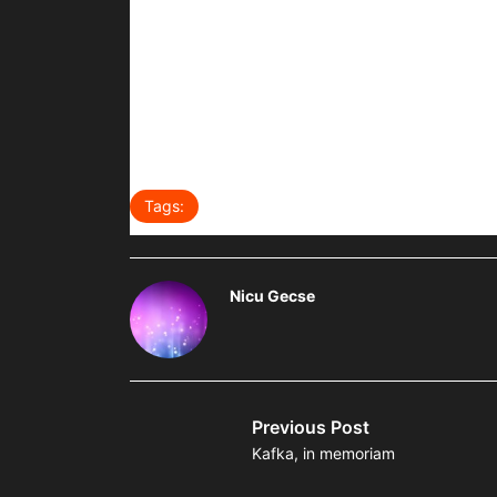
Note
* Alessandro Manzoni (1785-1873), scriitor, nuvelist, f
** Giovanni Battista Niccolini (1782-1861), poet și 
Tags:
de amicis
fictiuni #50
Nic
Nicu Gecse
Previous Post
Kafka, in memoriam