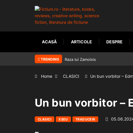
ACASĂ
ARTICOLE
DESPRE
TRENDING
Raza lui Zamolxis
Home
CLASICI
Un bun vorbitor – Ed
Un bun vorbitor –
05.06.202
CLASICI
ESEU
TRADUCERI